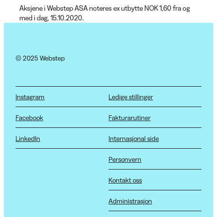
Aksjene i Webstep ASA noteres ex utbytte NOK 1,60 fra og
med i dag, 15.10.2020.
© 2025 Webstep
Instagram
Ledige stillinger
Facebook
Fakturarutiner
LinkedIn
Internasjonal side
Personvern
Kontakt oss
Administrasjon