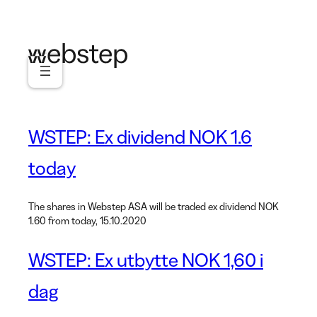
Skip
to
content
WSTEP: Ex dividend NOK 1.6
today
The shares in Webstep ASA will be traded ex dividend NOK
1.60 from today, 15.10.2020
WSTEP: Ex utbytte NOK 1,60 i
dag