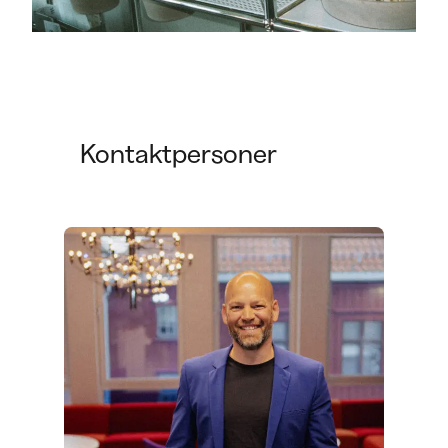
Hva er fordelene med å
modernisere gamle IT-
systemer?
Kontaktpersoner
Modernisering gir bedre ytelse, lavere
vedlikeholdskostnader, bedre sikkerhet og
enklere integrasjon med moderne løsninger.
Kan nye systemer integreres
med eksisterende løsninger?
Ja. Ved hjelp av ulike integrasjonsteknikker kan
data flyte sømløst mellom systemer og
redusere manuelt arbeid.