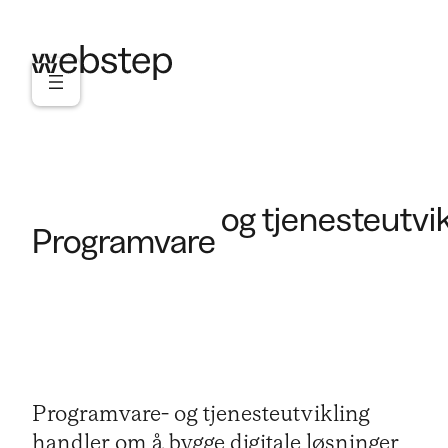
Skip
to
content
og tjenesteutvik
Programvare
Programvare- og tjenesteutvikling
handler om å bygge digitale løsninger