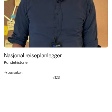
Nasjonal reiseplanlegger
Kundehistorier
Les saken
«
1
2
3